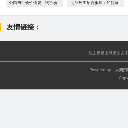
外围与社会价值观：物欲横
商务外围招聘骗局：如何避
流下的道德沦丧_147
免成为受害者
友情链接：
想去夜场上班男朋友
Powered by
大圈招
Copy